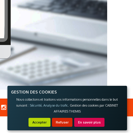
GESTION DES COOKIES
Nous collectons et traitons vos informations personnelles dans le but
suivant :
Sécurité, Analyse du trafic
. Gestion des cookies par CABINET
-
-
AFFAIRES THEMIS
Accepter
Refuser
En savoir plus