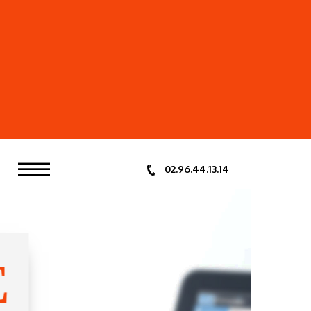
T
02.96.44.13.14