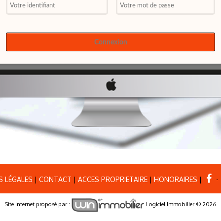
 LÉGALES
|
CONTACT
|
ACCES PROPRIETAIRE
|
HONORAIRES
|
-
Site internet proposé par :
Logiciel Immobilier © 2026